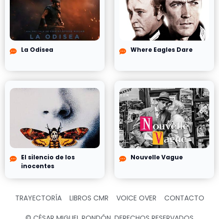
La Odisea
Where Eagles Dare
El silencio de los
Nouvelle Vague
inocentes
TRAYECTORÍA
LIBROS CMR
VOICE OVER
CONTACTO
© CÉSAR MIGUEL RONDÓN, DERECHOS RESERVADOS