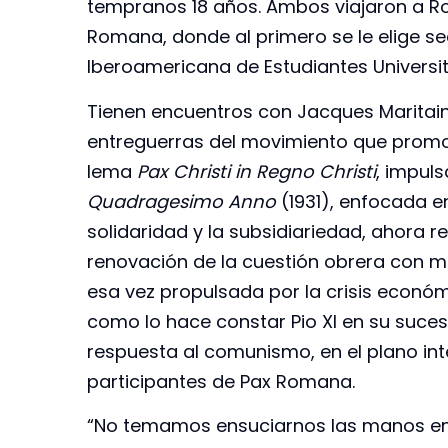
tempranos 18 años. Ambos viajaron a Ro
Romana, donde al primero se le elige se
Iberoamericana de Estudiantes Universita
Tienen encuentros con Jacques Maritain y
entreguerras del movimiento que promoví
lema
Pax Christi in Regno Christi
, impuls
Quadragesimo Anno
(1931), enfocada en 
solidaridad y la subsidiariedad, ahora r
renovación de la cuestión obrera con mo
esa vez propulsada por la crisis econó
como lo hace constar Pio XI en su suces
respuesta al comunismo, en el plano inte
participantes de Pax Romana.
“No temamos ensuciarnos las manos en 