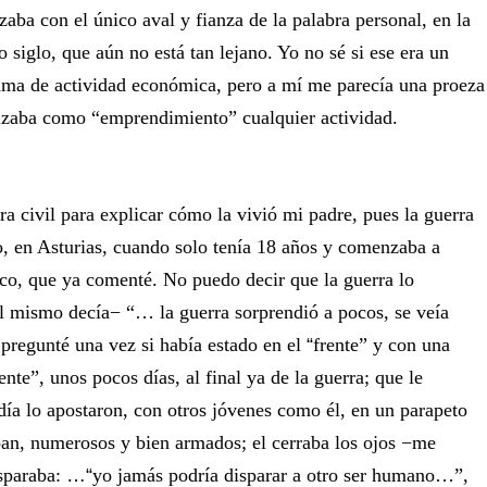
izaba con el único aval y fianza de la palabra personal, en la
 siglo, que aún no está tan lejano. Yo no sé si ese era un
rama de actividad económica, pero a mí me parecía una proeza
alzaba como “emprendimiento” cualquier actividad.
ra civil para explicar cómo la vivió mi padre, pues la guerra
no, en Asturias, cuando solo tenía 18 años y comenzaba a
ico, que ya comenté. No puedo decir que la guerra lo
l mismo decía− “… la guerra sorprendió a pocos, se veía
regunté una vez si había estado en el
“
‎frente” y con una
rente”, unos pocos días, al final ya de la guerra; que le
día lo apostaron, con otros jóvenes como él, en un parapeto
ban, numerosos y bien armados; el cerraba los ojos −me
sparaba:
“…
‎yo jamás podría disparar a otro ser humano…”,