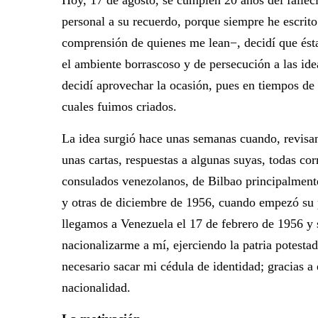
Hoy, 17 de agosto, se cumplen 20 años del falle
personal a su recuerdo, porque siempre he escrito
comprensión de quienes me lean−, decidí que ést
el ambiente borrascoso y de persecución a las ide
decidí aprovechar la ocasión, pues en tiempos de 
cuales fuimos criados.
La idea surgió hace unas semanas cuando, revisa
unas cartas, respuestas a algunas suyas, todas cor
consulados venezolanos, de Bilbao principalmente
y otras de diciembre de 1956, cuando empezó su 
llegamos a Venezuela el 17 de febrero de 1956 y s
nacionalizarme a mí, ejerciendo la patria potesta
necesario sacar mi cédula de identidad; gracias 
nacionalidad.