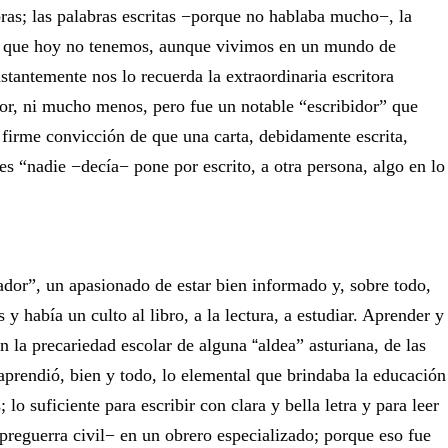
bras; las palabras escritas −porque no hablaba mucho−, la
ia que hoy no tenemos, aunque vivimos en un mundo de
stantemente nos lo recuerda la extraordinaria escritora
tor, ni mucho menos, pero fue un notable “escribidor” que
la firme convicción de que una carta, debidamente escrita,
es “nadie −decía− pone por escrito, a otra persona, algo en lo
hador”, un apasionado de estar bien informado y, sobre todo,
y había un culto al libro, a la lectura, a estudiar. Aprender y
n la precariedad escolar de alguna
“
‎aldea” asturiana, de las
aprendió, bien y todo, lo elemental que brindaba la educación
; lo suficiente para escribir con clara y bella letra y para leer
 preguerra civil− en un obrero especializado; porque eso fue