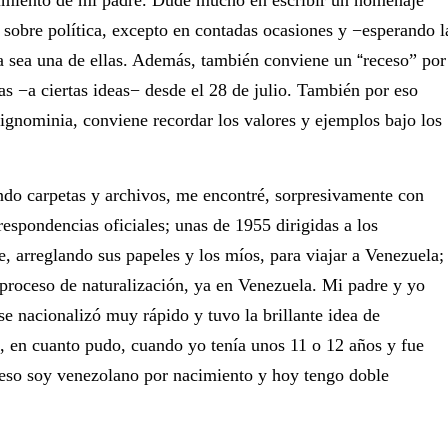
cimiento de mi padre. Dudé mucho en escribir un homenaje
 sobre política, excepto en contadas ocasiones y −esperando l
a sea una de ellas. Además, también conviene un
“
‎receso” por
as −a ciertas ideas− desde el 28 de julio. También por eso
ignominia, conviene recordar los valores y ejemplos bajo los
ndo carpetas y archivos, me encontré, sorpresivamente con
respondencias oficiales; unas de 1955 dirigidas a los
, arreglando sus papeles y los míos, para viajar a Venezuela;
proceso de naturalización, ya en Venezuela. Mi padre y yo
e nacionalizó muy rápido y tuvo la brillante idea de
d, en cuanto pudo, cuando yo tenía unos 11 o 12 años y fue
a eso soy venezolano por nacimiento y hoy tengo doble