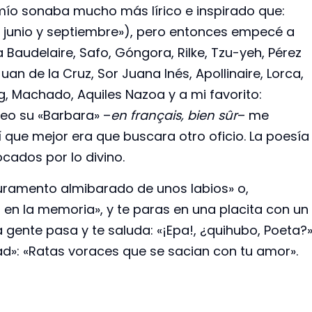
mío sonaba mucho más lírico e inspirado que:
l, junio y septiembre»), pero entonces empecé a
 Baudelaire, Safo, Góngora, Rilke, Tzu-yeh, Pérez
Juan de la Cruz, Sor Juana Inés, Apollinaire, Lorca,
, Machado, Aquiles Nazoa y a mi favorito:
eo su «Barbara» –
en français, bien sûr
– me
que mejor era que buscara otro oficio. La poesía
cados por lo divino.
 juramento almibarado de unos labios» o,
 en la memoria», y te paras en una placita con un
a gente pasa y te saluda: «¡Epa!, ¿quihubo, Poeta?»
dad»: «Ratas voraces que se sacian con tu amor».