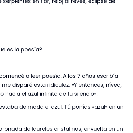
erpientes en flor, reloj al revés, eclipse de
ue es la poesía?
comencé a leer poesía. A los 7 años escribía
 me disparé esta ridiculez: «Y entonces, nívea,
hacia el azul infinito de tu silencio».
estaba de moda el azul. Tú ponías «azul» en un
oronada de laureles cristalinos, envuelta en un