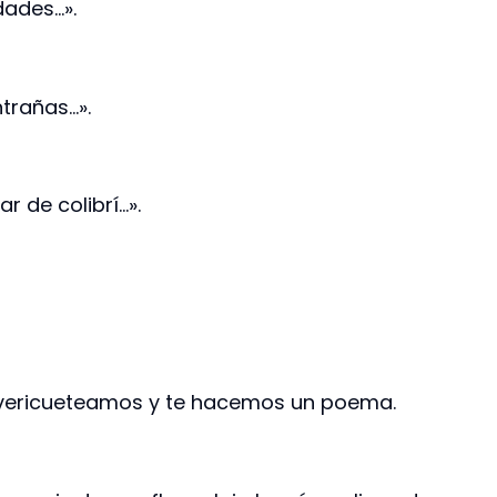
dades…».
trañas…».
r de colibrí…».
a vericueteamos y te hacemos un poema.