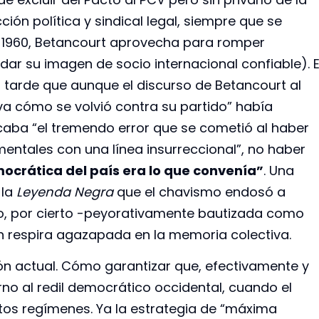
ión política y sindical legal, siempre que se
n 1960, Betancourt aprovecha para romper
ar su imagen de socio internacional confiable). E
tarde que aunque el discurso de Betancourt al
iva cómo se volvió contra su partido” había
ficaba “el tremendo error que se cometió al haber
ntales con una línea insurreccional”, no haber
mocrática del país era lo que convenía”
. Una
 la
Leyenda Negra
que el chavismo endosó a
o, por cierto -peyorativamente bautizada como
aún respira agazapada en la memoria colectiva.
ón actual. Cómo garantizar que, efectivamente y
rno al redil democrático occidental, cuando el
stos regímenes. Ya la estrategia de “máxima