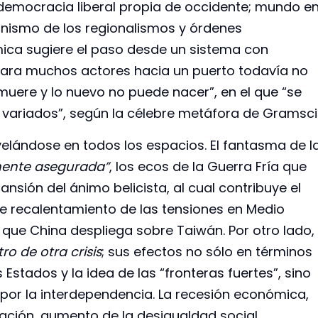
 democracia liberal propia de occidente; mundo e
ismo de los regionalismos y órdenes
mica sugiere el paso desde un sistema con
para muchos actores hacia un puerto todavía no
 muere y lo nuevo no puede nacer”, en el que “se
variados”, según la célebre metáfora de Gramsci
revelándose en todos los espacios. El fantasma de l
mente asegurada”
, los ecos de la Guerra Fría que
ansión del ánimo belicista, al cual contribuye el
e recalentamiento de las tensiones en Medio
que China despliega sobre Taiwán. Por otro lado,
tro de otra crisis
; sus efectos no sólo en términos
Estados y la idea de las “fronteras fuertes”, sino
 por la interdependencia. La recesión económica,
zación, aumento de la desigualdad social,