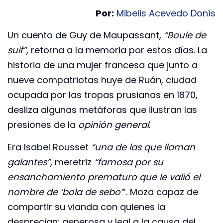
Por:
Mibelis Acevedo Donís
Un cuento de Guy de Maupassant,
“Boule de
suif”
, retorna a la memoria por estos días. La
historia de una mujer francesa que junto a
nueve compatriotas huye de Ruán, ciudad
ocupada por las tropas prusianas en 1870,
desliza algunas metáforas que ilustran las
presiones de la
opinión general
.
Era Isabel Rousset
“una de las que llaman
galantes”
, meretriz
“famosa por su
ensanchamiento prematuro que le valió el
nombre de ‘bola de sebo’
”. Moza capaz de
compartir su vianda con quienes la
desprecian; generosa y leal a la causa del