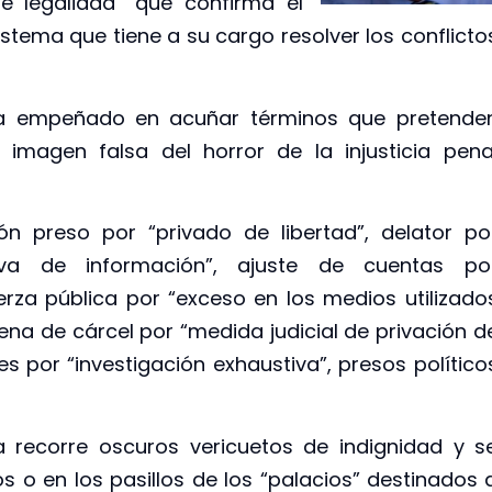
e legalidad” que confirma el
istema que tiene a su cargo resolver los conflicto
e ha empeñado en acuñar términos que pretende
imagen falsa del horror de la injusticia pena
ión preso por “privado de libertad”, delator po
iva de información”, ajuste de cuentas po
erza pública por “exceso en los medios utilizado
pena de cárcel por “medida judicial de privación d
s por “investigación exhaustiva”, presos político
cia recorre oscuros vericuetos de indignidad y s
 o en los pasillos de los “palacios” destinados 