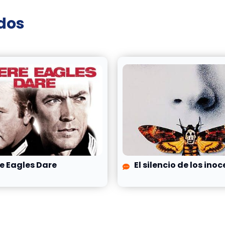
ados
e Eagles Dare
El silencio de los ino