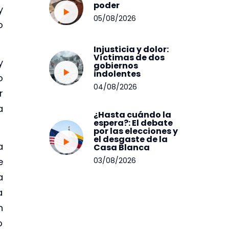
poder
y
05/08/2026
o
Injusticia y dolor:
Víctimas de dos
y
gobiernos
indolentes
o
04/08/2026
r
a
¿Hasta cuándo la
espera?: El debate
por las elecciones y
el desgaste de la
a
Casa Blanca
03/08/2026
e
a
a
n
o