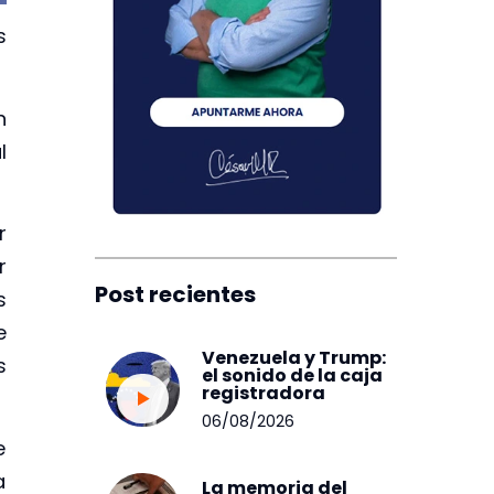
s
n
l
r
r
Post recientes
s
e
Venezuela y Trump:
s
el sonido de la caja
registradora
06/08/2026
e
a
La memoria del