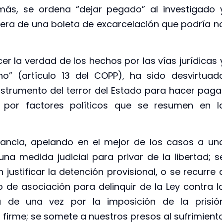
 más, se ordena “dejar pegado” al investigado 
pera de una boleta de excarcelación que podría n
er la verdad de los hechos por las vías jurídicas 
cho” (artículo 13 del COPP), ha sido desvirtuad
nstrumento del terror del Estado para hacer paga
 por factores políticos que se resumen en l
grancia, apelando en el mejor de los casos a un
na medida judicial para privar de la libertad; s
justificar la detención provisional, o se recurre 
 de asociación para delinquir de la Ley contra l
a de una vez por la imposición de la prisió
firme; se somete a nuestros presos al sufrimient