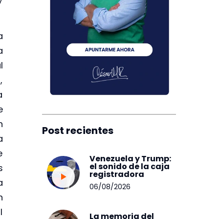
a
a
l
,
a
e
n
Post recientes
a
e
Venezuela y Trump:
el sonido de la caja
s
registradora
a
06/08/2026
n
l
La memoria del