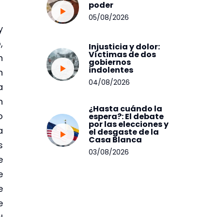
poder
05/08/2026
y
,
Injusticia y dolor:
Víctimas de dos
n
gobiernos
indolentes
n
04/08/2026
a
n
¿Hasta cuándo la
o
espera?: El debate
por las elecciones y
a
el desgaste de la
Casa Blanca
s
03/08/2026
e
e
e
e