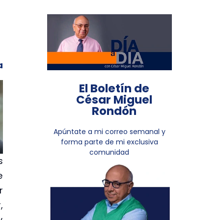
a
El Boletín de
César Miguel
Rondón
Apúntate a mi correo semanal y
forma parte de mi exclusiva
comunidad
s
e
r
,
y