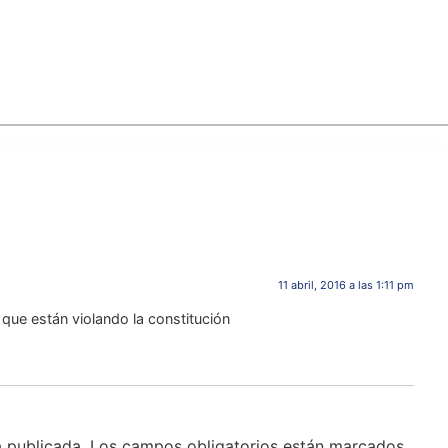
11 abril, 2016 a las 1:11 pm
que están violando la constitución
á publicada.
Los campos obligatorios están marcados