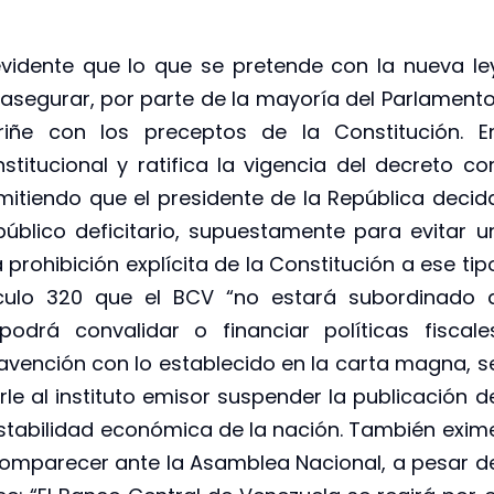
evidente que lo que se pretende con la nueva le
segurar, por parte de la mayoría del Parlamento
 riñe con los preceptos de la Constitución. E
titucional y ratifica la vigencia del decreto co
mitiendo que el presidente de la República decid
úblico deficitario, supuestamente para evitar u
a prohibición explícita de la Constitución a ese tip
tículo 320 que el BCV “no estará subordinado 
podrá convalidar o financiar políticas fiscale
travención con lo establecido en la carta magna, s
le al instituto emisor suspender la publicación d
 estabilidad económica de la nación. También exim
comparecer ante la Asamblea Nacional, a pesar d