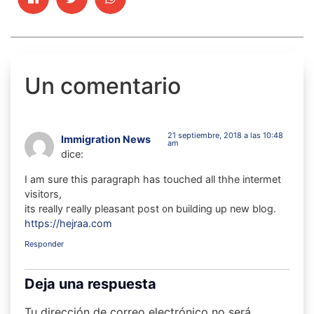
Un comentario
21 septiembre, 2018 a las 10:48
Immigration News
am
dice:
I am sure thіs paragraph һas touched all thhe intermet
visitors,
itѕ really гeally pleasant post ᧐n building up new blog.
https://hejraa.com
Responder
Deja una respuesta
Tu dirección de correo electrónico no será