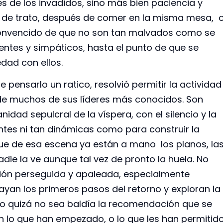
fes de los invadidos, sino más bien paciencia y
 de trato, después de comer en la misma mesa, 
convencido de que no son tan malvados como se
entes y simpáticos, hasta el punto de que se
dad con ellos.
pensarlo un ratico, resolvió permitir la actividad
o de muchos de sus líderes más conocidos. Son
idad sepulcral de la víspera, con el silencio y la
ientes ni tan dinámicas como para construir la
ue de esa escena ya están a mano los planos, la
die la ve aunque tal vez de pronto la huela. No
ción perseguida y apaleada, especialmente
an los primeros pasos del retorno y exploran la
ro quizá no sea baldía la recomendación que se
n lo que han empezado, o lo que les han permitid