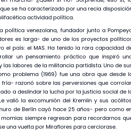
 que se ha caracterizado por una recia disposició
ifacética actividad política.
da política venezolana, fundador junto a Pompey
dores es larga- de uno de los proyectos político
 el país: el MAS. Ha tenido la rara capacidad d
rollar un pensamiento práctico que inspiró un
las labores de la militancia partidista. Uno de su
 como problema (1969) fue una obra que desde l
 fría- razonó sobre las perversiones que corroía
o a deslindar la lucha por la justicia social de l
 Le valió la excomunión del Kremlin y sus acólitos
 muro de Berlín cayó hace 25 años- pero como e
as momias siempre regresan para recordarnos qu
se una vuelta por Miraflores para cerciorase.