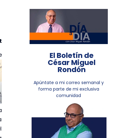
t
El Boletín de
e
César Miguel
Rondón
Apúntate a mi correo semanal y
forma parte de mi exclusiva
comunidad
a
a
l
a