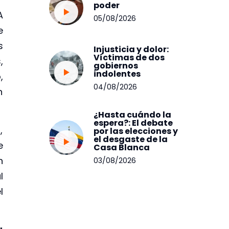
poder
A
05/08/2026
e
s
Injusticia y dolor:
Víctimas de dos
,
gobiernos
indolentes
,
04/08/2026
n
¿Hasta cuándo la
espera?: El debate
,
por las elecciones y
el desgaste de la
e
Casa Blanca
n
03/08/2026
l
l