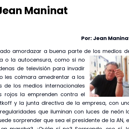
-Jean Maninat
Por: Jean Manina
grado amordazar a buena parte de los
medios d
a o la autocensura, como si no
enas de televisión para invadir
no les colmara amedrentar a los
s de los medios internacionales
as rojos la emprenden contra el
tkoff y la junta directiva de la empresa, con un
egularidades que iluminan con luces de neón l
uede sorprender que sea el presidente de la AN, e
en marcha? ¿Quién sí no? Sorprende, eso sí, l