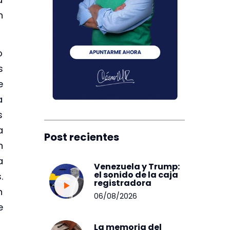
n
o
s
e
a
s
a
Post recientes
n
a
Venezuela y Trump:
el sonido de la caja
.
registradora
n
06/08/2026
e
La memoria del