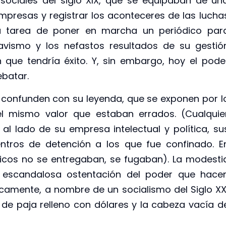
sociales del siglo XIX, que se equipaban de un
mpresas y registrar los aconteceres de las lucha
 la tarea de poner en marcha un periódico par
havismo y los nefastos resultados de su gestió
que tendría éxito. Y, sin embargo, hoy el pode
ebatar.
 confunden con su leyenda, que se exponen por l
 mismo valor que estaban errados. (Cualquie
 al lado de su empresa intelectual y política, su
ntros de detención a los que fue confinado. E
ticos no se entregaban, se fugaban). La modesti
 escandalosa ostentación del poder que hace
icamente, a nombre de un socialismo del Siglo XX
e paja relleno con dólares y la cabeza vacía d