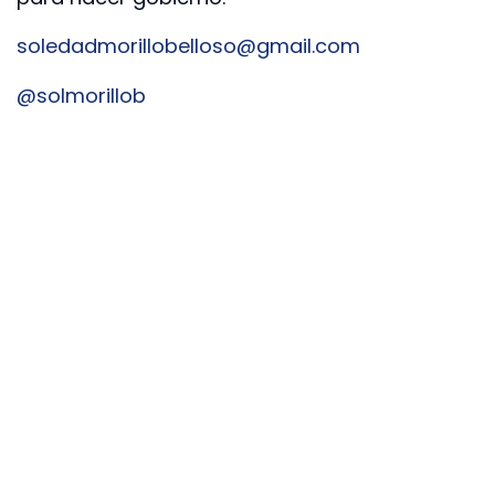
soledadmorillobelloso@gmail.com
@solmorillob