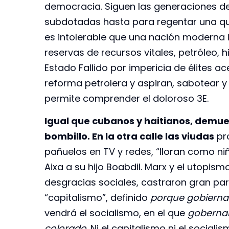
democracia. Siguen las generaciones de
subdotadas hasta para regentar una quinc
es intolerable que una nación moderna 
reservas de recursos vitales, petróleo, h
Estado Fallido por impericia de élites ac
reforma petrolera y aspiran, sabotear y 
permite comprender el doloroso 3E.
Igual que cubanos y haitianos, demu
bombillo. En la otra calle las viudas
pro
pañuelos en TV y redes, “lloran como n
Aixa a su hijo Boabdil. Marx y el utopi
desgracias sociales, castraron gran part
“capitalismo”, definido
porque gobierna 
vendrá el socialismo, en el que
gobernará
colorado
. Ni el capitalismo ni el socia