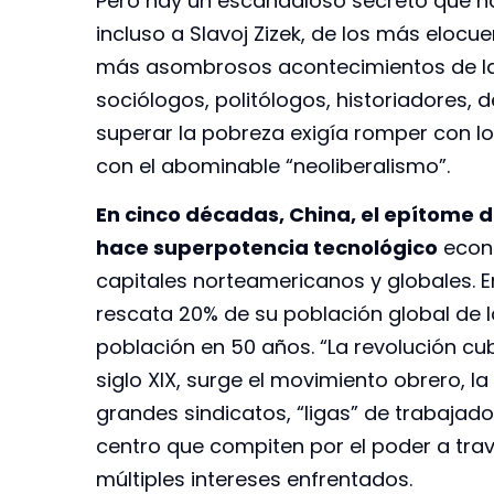
Pero hay un escandaloso secreto que ha
incluso a Slavoj Zizek, de los más elocu
más asombrosos acontecimientos de la h
sociólogos, politólogos, historiadores, 
superar la pobreza exigía romper con los
con el abominable “neoliberalismo”.
En cinco décadas, China, el epítome 
hace superpotencia tecnológico
econó
capitales norteamericanos y globales. En
rescata 20% de su población global de l
población en 50 años. “La revolución cub
siglo XIX, surge el movimiento obrero, la
grandes sindicatos, “ligas” de trabajado
centro que compiten por el poder a travé
múltiples intereses enfrentados.