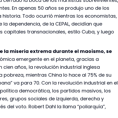
 cerrado la boca de los marxistas sobrevivientes
entes. En apenas 50 años se produjo uno de los
istoria. Todo ocurrió mientras los economistas,
de la dependencia, de la CEPAL, decidían que
 capitales transnacionales, estilo Cuba, y luego
de la miseria extrema durante el maoísmo, se
mica emergente en el planeta, gracias a
 cien años, la revolución industrial inglesa
a pobreza, mientras China lo hace al 75% de su
ana” va para 70. Con la revolución industrial en el
 política democrática, los partidos masivos, los
res, grupos sociales de izquierda, derecha y
s del voto. Robert Dahl la llama “poliarquía”,