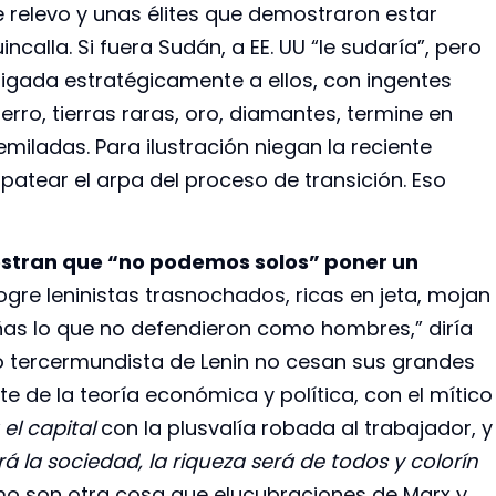
 relevo y unas élites que demostraron estar
alla. Si fuera Sudán, a EE. UU “le sudaría”, pero
ligada estratégicamente a ellos, con ingentes
ierro, tierras raras, oro, diamantes, termine en
emiladas. Para ilustración niegan la reciente
patear el arpa del proceso de transición. Eso
estran que “no podemos solos” poner un
gre leninistas trasnochados, ricas en jeta, mojan
iñas lo que no defendieron como hombres,” diría
smo tercermundista de Lenin no cesan sus grandes
e de la teoría económica y política, con el mítico
el capital
con la plusvalía robada al trabajador, y
 la sociedad, la riqueza será de todos y colorín
lismo son otra cosa que elucubraciones de Marx y