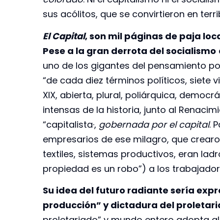
sus acólitos, que se convirtieron en ter
El Capital
, son mil páginas de paja lo
Pese a la gran derrota del socialismo
uno de los gigantes del pensamiento polí
“de cada diez términos políticos, siete v
XIX, abierta, plural, poliárquica, democr
intensas de la historia, junto al Renacim
“capitalista·,
gobernada por el capital
. 
empresarios de ese milagro, que crearo
textiles, sistemas productivos, eran ladr
propiedad es un robo”) a los trabajador
Su idea del futuro radiante sería exp
producción” y dictadura del proletar
proletariado” y mundo entero adopta al