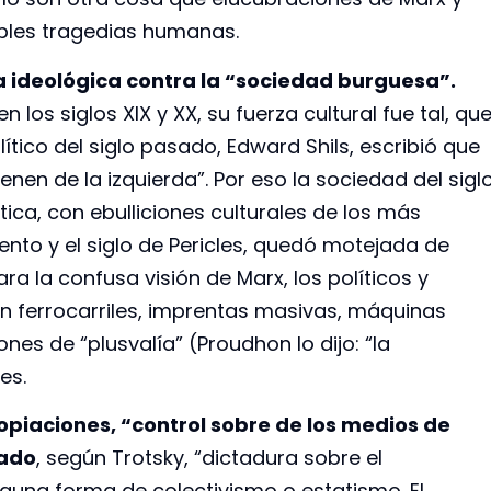
ribles tragedias humanas.
ca ideológica contra la “sociedad burguesa”.
en los siglos XIX y XX, su fuerza cultural fue tal, qu
tico del siglo pasado, Edward Shils, escribió que
ienen de la izquierda”. Por eso la sociedad del sigl
ática, con ebulliciones culturales de los más
iento y el siglo de Pericles, quedó motejada de
Para la confusa visión de Marx, los políticos y
n ferrocarriles, imprentas masivas, máquinas
ones de “plusvalía” (Proudhon lo dijo: “la
es.
ropiaciones, “control sobre de los medios de
iado
, según Trotsky, “dictadura sobre el
guna forma de colectivismo o estatismo. El