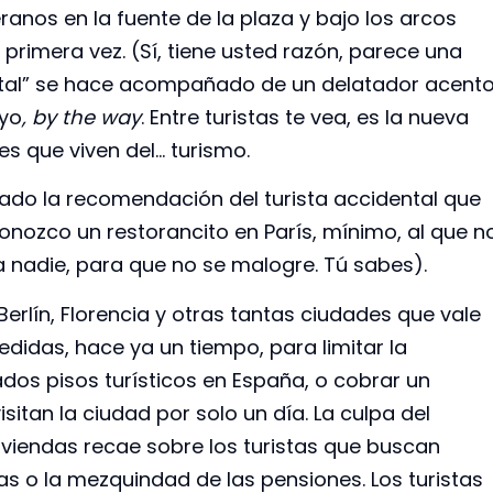
anos en la fuente de la plaza y bajo los arcos
primera vez. (Sí, tiene usted razón, parece una
“vital” se hace acompañado de un delatador acent
ayo
, by the way
. Entre turistas te vea, es la nueva
es que viven del… turismo.
do la recomendación del turista accidental que
onozco un restorancito en París, mínimo, al que n
s a nadie, para que no se malogre. Tú sabes).
Berlín, Florencia y otras tantas ciudades que vale
didas, hace ya un tiempo, para limitar la
ados pisos turísticos en España, o cobrar un
itan la ciudad por solo un día. La culpa del
viviendas recae sobre los turistas que buscan
s o la mezquindad de las pensiones. Los turistas