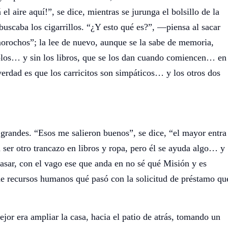
 aire aquí!”, se dice, mientras se jurunga el bolsillo de la
scaba los cigarrillos. “¿Y esto qué es?”, —piensa al sacar
 morochos”; la lee de nuevo, aunque se la sabe de memoria,
bolos… y sin los libros, que se los dan cuando comiencen… en
rdad es que los carricitos son simpáticos… y los otros dos
andes. “Esos me salieron buenos”, se dice, “el mayor entra
 ser otro trancazo en libros y ropa, pero él se ayuda algo… y
ar, con el vago ese que anda en no sé qué Misión y es
e recursos humanos qué pasó con la solicitud de préstamo qu
or era ampliar la casa, hacia el patio de atrás, tomando un