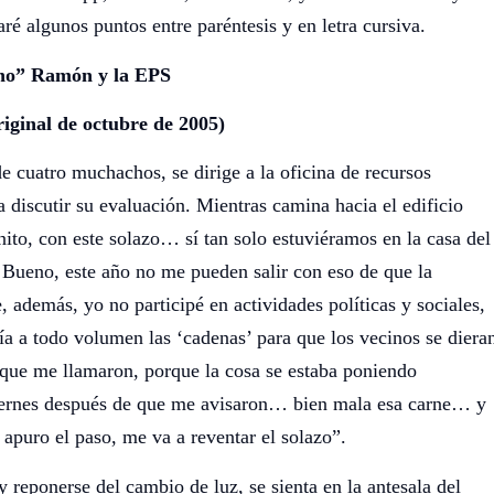
ré algunos puntos entre paréntesis y en letra cursiva.
ho” Ramón y la EPS
riginal de octubre de 2005)
cuatro muchachos, se dirige a la oficina de recursos
 discutir su evaluación. Mientras camina hacia el edificio
nito, con este solazo… sí tan solo estuviéramos en la casa del
Bueno, este año no me pueden salir con eso de que la
demás, yo no participé en actividades políticas y sociales,
a a todo volumen las ‘cadenas’ para que los vecinos se diera
que me llamaron, porque la cosa se estaba poniendo
ernes después de que me avisaron… bien mala esa carne… y
apuro el paso, me va a reventar el solazo”.
 y reponerse del cambio de luz, se sienta en la antesala del