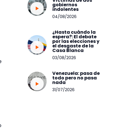
Víctimas de dos
gobiernos
indolentes
04/08/2026
¿Hasta cuándo la
espera?: El debate
por las elecciones y
el desgaste de la
Casa Blanca
03/08/2026
e
Venezuela: pasa de
todo pero no pasa
nada
31/07/2026
o