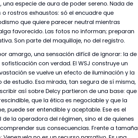
, una especie de aura de poder sereno. Nada de
 o rostros exhaustos: só el encuadre que
eriodismo que quiere parecer neutral mientras
alga favorecido. Las fotos no informan; preparan
tiva. Son parte del maquillaje, no del registro.
bor amargo, una sensación difícil de ignorar: la de
sofisticación con verdad. El WSJ construye un
vastación se vuelve un efecto de iluminación y la
o de estudio. Esa mirada, tan segura de sí misma,
scribir así sobre Delcy partieron de una base: que
rescindible, que la ética es negociable y que la
me, puede ser entendible y aceptable. Ese es el
l de la operadora del régimen, sino el de quienes
 comprender sus consecuencias. Frente a tamaña
 Venezuela no es un recurso narrativo. Es una