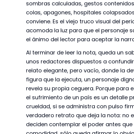
sombras calculadas, gestos contenidos
colas, apagones, hospitales colapsados
conviene. Es el viejo truco visual del p
acomoda la luz para que el personaje s
el ánimo del lector para aceptar la narra
Al terminar de leer la nota, queda un sa
unos redactores dispuestos a confundir 
relato elegante, pero vacío, donde la de
figura que la ejecuta, un personaje dign
revela su propia ceguera. Porque para e
el sufrimiento de un país es un detalle p
crueldad, si se administra con pulso fir
verdadero retrato que deja la nota: no e
deciden contemplar el poder antes que
comodidad, sólo queda afirmar lo obvio: