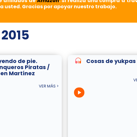
e afiliados de
Amazon
. Si realiza una compra a tra
a usted. Gracias por apoyar nuestro trabajo.
 2015
yendo de pie.
Cosas de yukpas
nqueros Piratas /
sen Martínez
V
VER MÁS >