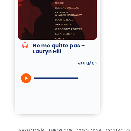
Ne me quitte pas –
Lauryn Hill
VER MÁS >
TRAYECTORÍA
LIBROS CMR
VOICE OVER
CONTACTO