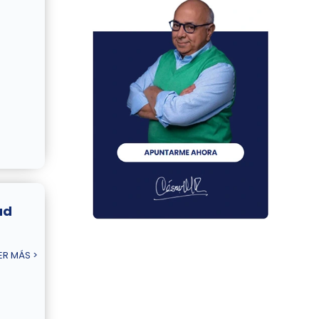
ad
ER MÁS >