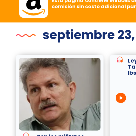
Esta página contiene enlaces d
comisión sin costo adicional par
septiembre 23,
Le
Ta
Ib