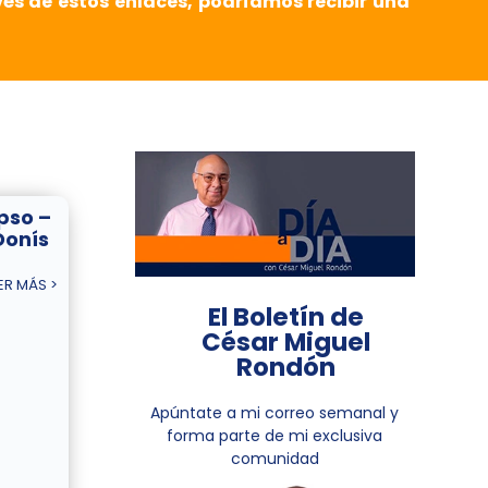
vés de estos enlaces, podríamos recibir una
pso –
Donís
ER MÁS >
El Boletín de
César Miguel
Rondón
Apúntate a mi correo semanal y
forma parte de mi exclusiva
comunidad