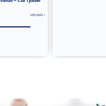
mbao – Cal Tjader
VER MÁS >