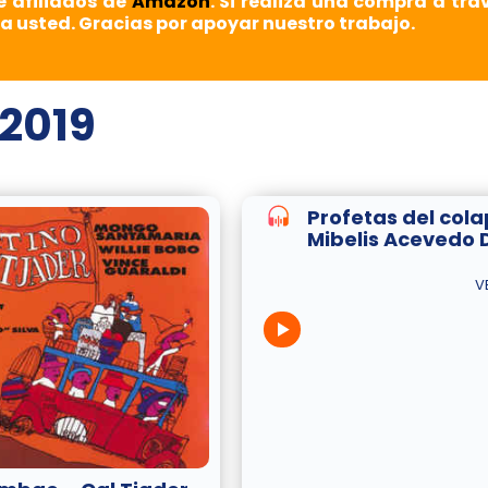
e afiliados de
Amazon
. Si realiza una compra a tra
a usted. Gracias por apoyar nuestro trabajo.
 2019
Profetas del cola
Mibelis Acevedo 
V