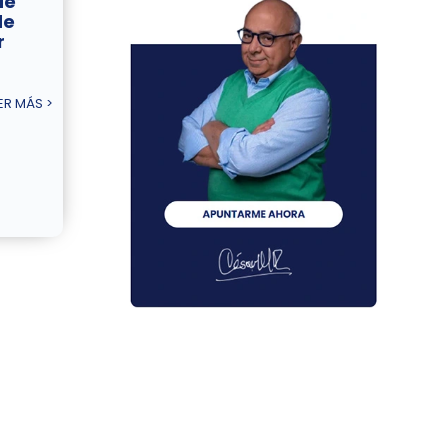
de
de
r
ER MÁS >