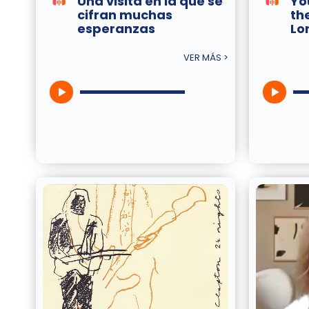
Una visita en la que se
Yo
cifran muchas
th
esperanzas
Lo
VER MÁS >