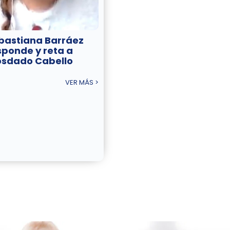
bastiana Barráez
sponde y reta a
osdado Cabello
VER MÁS >