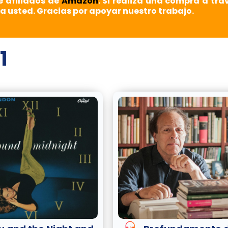
e afiliados de
Amazon
. Si realiza una compra a tra
a usted. Gracias por apoyar nuestro trabajo.
1