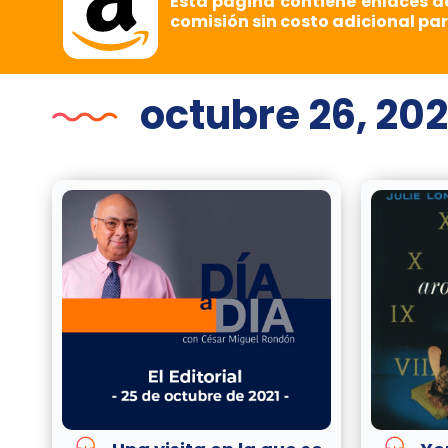
Esta página contiene enlaces d
comisión sin costo adicional par
octubre 26, 202