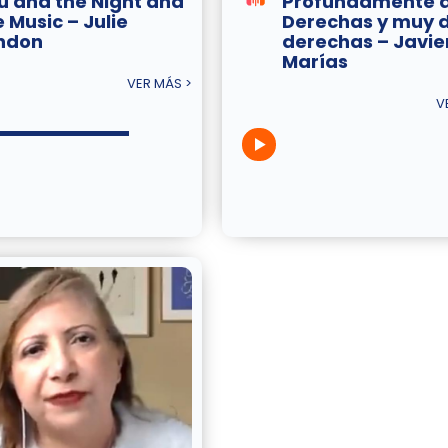
u and the Night and
Profundamente 
e Music – Julie
Derechas y muy 
ndon
derechas – Javie
Marías
VER MÁS >
V