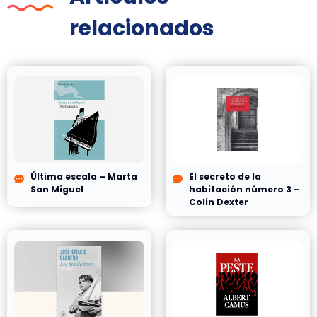
relacionados
Última escala – Marta
El secreto de la
San Miguel
habitación número 3 –
Colin Dexter