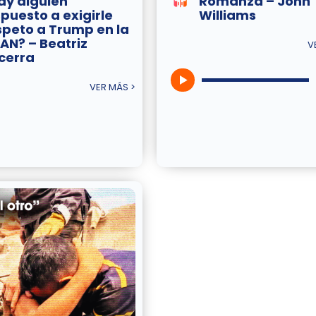
ay alguien
Romanza – John
spuesto a exigirle
Williams
speto a Trump en la
AN? – Beatriz
V
cerra
VER MÁS >