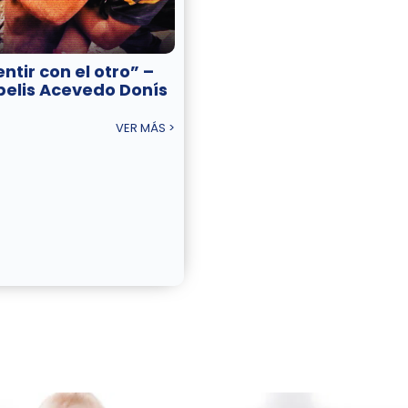
ntir con el otro” –
belis Acevedo Donís
VER MÁS >