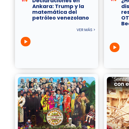
Declaraciones en
¿H
Ankara: Trump y la
di
matemática del
re
petróleo venezolano
OT
Be
VER MÁS >