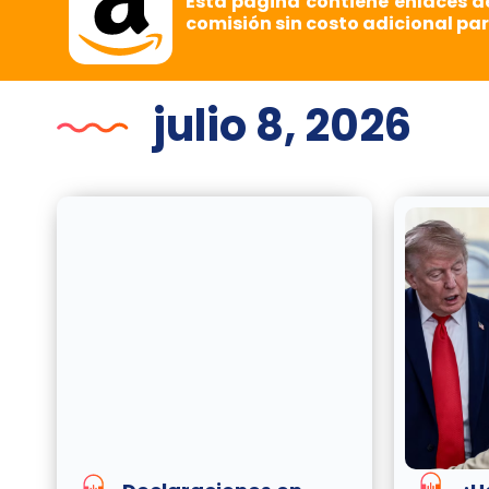
Esta página contiene enlaces d
comisión sin costo adicional par
julio 8, 2026