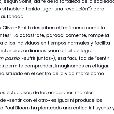
o, según Solnit, da fe de la fortaleza de la socieda
o si hubiera tenido lugar una revolución”) para
a autoridad.
y Oliver-Smith describen el fenómeno como la
tes”. La catástrofe, paradójicamente, rompe la
a a los individuos en tiempos normales y facilita
tancias ordinarias sería difícil de lograr.
m passio
, «sufrir juntos»), esa facultad de “sentir
nos permite comprender, imaginarnos en el lugar
ía situado en el centro de la vida moral como
 los estudiosos de las emociones morales
e «sentir con el otro» es igual ni produce los
o Paul Bloom ha planteado una crítica influyente 