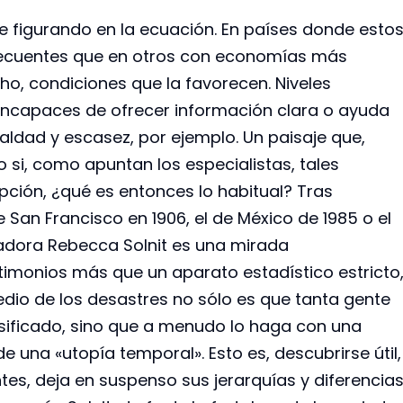
ue figurando en la ecuación. En países donde esto
ecuentes que en otros con economías más
cho, condiciones que la favorecen. Niveles
 incapaces de ofrecer información clara o ayuda
aldad y escasez, por ejemplo. Un paisaje que,
o si, como apuntan los especialistas, tales
ción, ¿qué es entonces lo habitual? Tras
an Francisco en 1906, el de México de 1985 o el
riadora Rebecca Solnit es una mirada
timonios más que un aparato estadístico estricto
io de los desastres no sólo es que tanta gente
ensificado, sino que a menudo lo haga con una
de una «utopía temporal». Esto es, descubrirse útil,
es, deja en suspenso sus jerarquías y diferencias