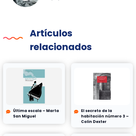
Artículos
relacionados
Última escala – Marta
El secreto de la
San Miguel
habitación número 3 –
Colin Dexter