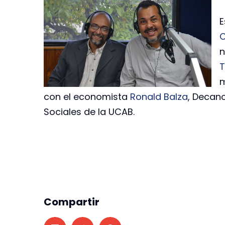
E
C
n
T
m
con el economista
Ronald Balza
, Decan
Sociales de la UCAB.
Compartir