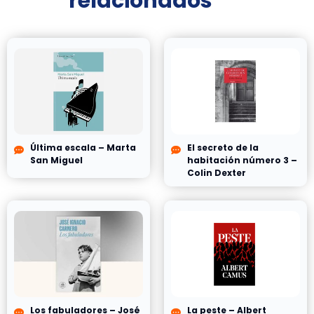
relacionados
Última escala – Marta
El secreto de la
San Miguel
habitación número 3 –
Colin Dexter
Los fabuladores – José
La peste – Albert