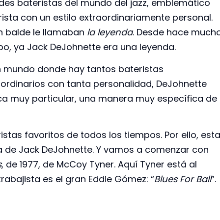
des bateristas del mundo del jazz, emblemático
rista con un estilo extraordinariamente personal.
n balde le llamaban
la leyenda
. Desde hace much
po, ya Jack DeJohnette era una leyenda.
n mundo donde hay tantos bateristas
aordinarios con tanta personalidad, DeJohnette
nica muy particular, una manera muy específica de
stas favoritos de todos los tiempos. Por ello, est
 de Jack DeJohnette. Y vamos a comenzar con
s
, de 1977, de McCoy Tyner. Aquí Tyner está al
trabajista es el gran Eddie Gómez: “
Blues For Ball
”.