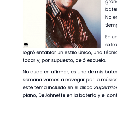
gran
bate
No e
tiem
En u
extr
logró entablar un estilo único, una téc
tocar y, por supuesto, dejó escuela.
No dudo en afirmar, es uno de mis bateri
semana vamos a navegar por la música
este tema incluido en el disco
Supertrío
piano, DeJohnette en la batería y el con