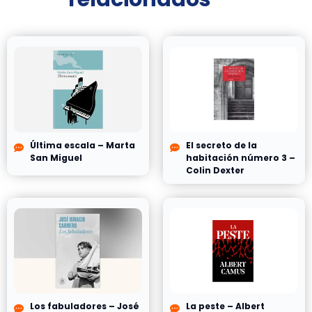
Última escala – Marta
El secreto de la
San Miguel
habitación número 3 –
Colin Dexter
Los fabuladores – José
La peste – Albert