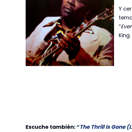
Y ce
tema
“
Ever
King.
Escuche también:
“
The Thrill Is Gone (