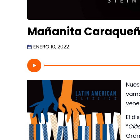
Mañanita Caraqueña
ENERO 10, 2022
Nues
vamo
venez
El di
“
Clá
Gram