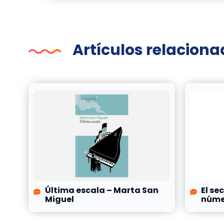
Artículos relacion
Última escala – Marta San
El se
Miguel
númer