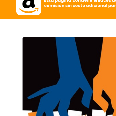
Esta página contiene enlaces d
comisión sin costo adicional par