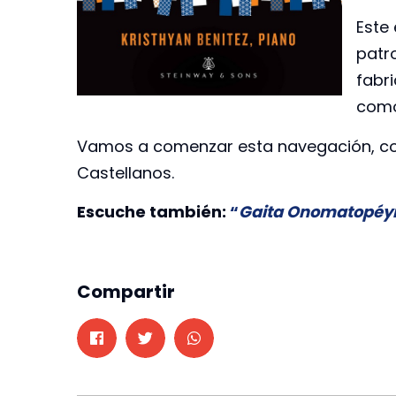
Este 
patr
fabr
como
Vamos a comenzar esta navegación, con
Castellanos.
Escuche también:
“
Gaita Onomatopéy
Compartir