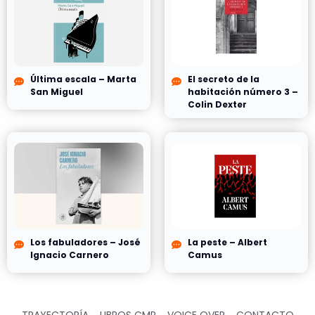
Última escala – Marta
El secreto de la
San Miguel
habitación número 3 –
Colin Dexter
Los fabuladores – José
La peste – Albert
Ignacio Carnero
Camus
TRAYECTORÍA
LIBROS CMR
VOICE OVER
CONTACTO