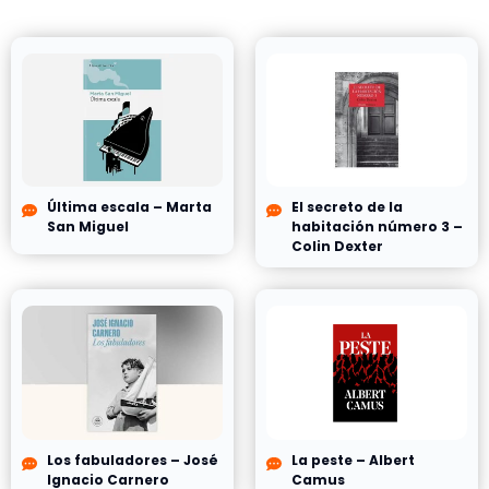
Última escala – Marta
El secreto de la
San Miguel
habitación número 3 –
Colin Dexter
Los fabuladores – José
La peste – Albert
Ignacio Carnero
Camus