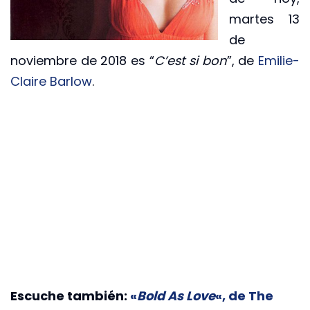
martes 13
de
noviembre de 2018 es “
C’est si bon
”, de
Emilie-
Claire Barlow
.
Escuche también:
«
Bold As Love
«, de The