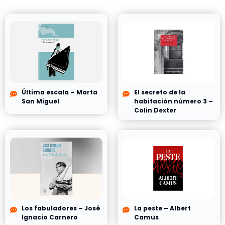
Última escala – Marta
El secreto de la
San Miguel
habitación número 3 –
Colin Dexter
Los fabuladores – José
La peste – Albert
Ignacio Carnero
Camus