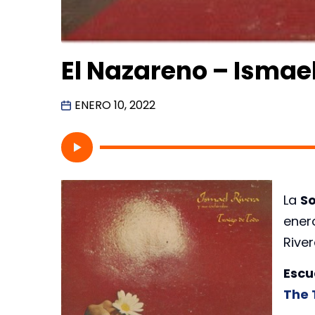
El Nazareno – Ismae
ENERO 10, 2022
La
So
ener
River
Escu
The 