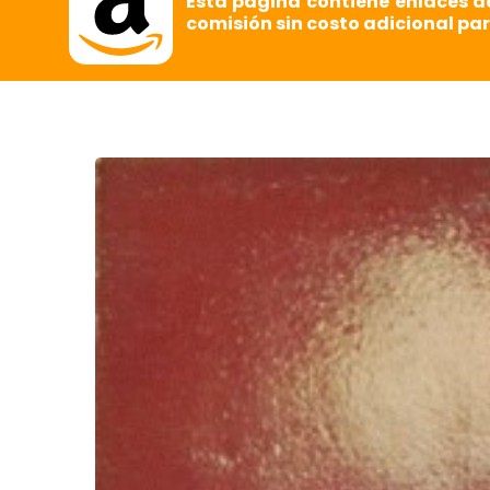
Esta página contiene enlaces d
comisión sin costo adicional par