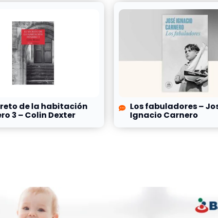
creto de la habitación
Los fabuladores – Jo
o 3 – Colin Dexter
Ignacio Carnero