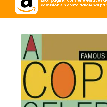
Esta página contiene enlaces d
comisión sin costo adicional par