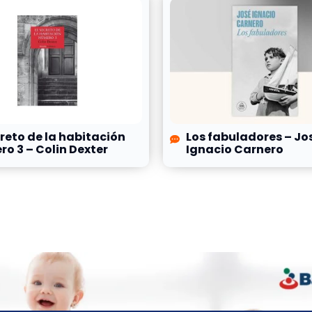
creto de la habitación
Los fabuladores – Jo
o 3 – Colin Dexter
Ignacio Carnero