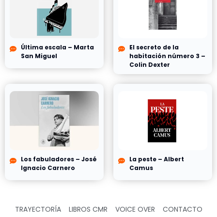
Última escala – Marta
El secreto de la
San Miguel
habitación número 3 –
Colin Dexter
Los fabuladores – José
La peste – Albert
Ignacio Carnero
Camus
TRAYECTORÍA
LIBROS CMR
VOICE OVER
CONTACTO