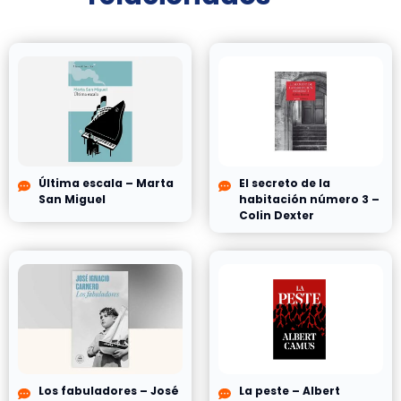
Última escala – Marta
El secreto de la
San Miguel
habitación número 3 –
Colin Dexter
Los fabuladores – José
La peste – Albert