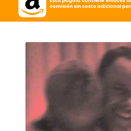
Esta página contiene enlaces d
comisión sin costo adicional par