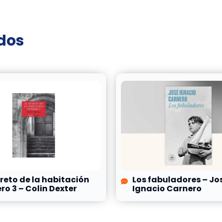
ados
creto de la habitación
Los fabuladores – Jo
o 3 – Colin Dexter
Ignacio Carnero