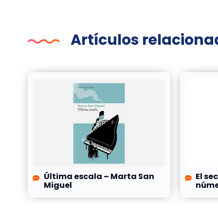
Artículos relacion
Última escala – Marta San
El se
Miguel
númer