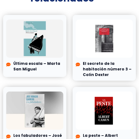
Última escala – Marta
El secreto de la
San Miguel
habitación número 3 –
Colin Dexter
Los fabuladores – José
La peste – Albert