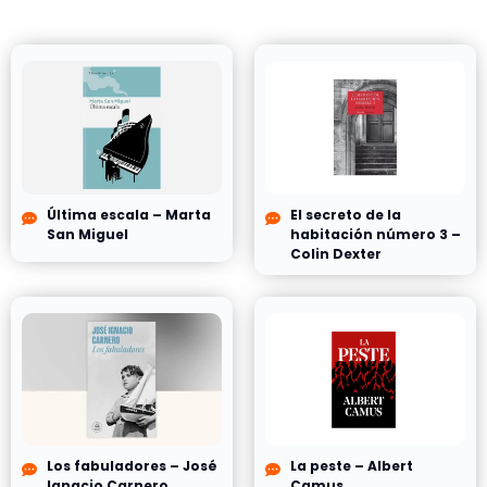
Última escala – Marta
El secreto de la
San Miguel
habitación número 3 –
Colin Dexter
Los fabuladores – José
La peste – Albert
Ignacio Carnero
Camus