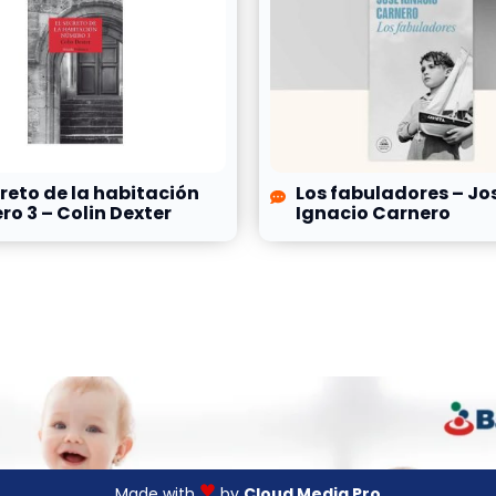
creto de la habitación
Los fabuladores – Jo
o 3 – Colin Dexter
Ignacio Carnero
Made with
by
Cloud Media Pro