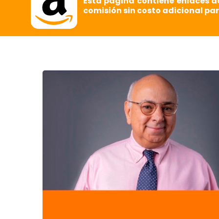
Esta página contiene enlaces d
comisión sin costo adicional par