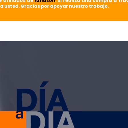
e afiliados de
Amazon
. Si realiza una compra a tra
a usted. Gracias por apoyar nuestro trabajo.