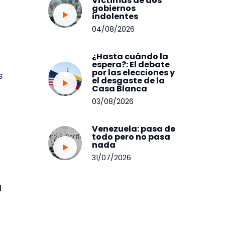
Víctimas de dos
gobiernos
indolentes
04/08/2026
¿Hasta cuándo la
espera?: El debate
por las elecciones y
s
el desgaste de la
Casa Blanca
03/08/2026
Venezuela: pasa de
todo pero no pasa
nada
31/07/2026
l