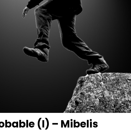
obable (I) – Mibelis