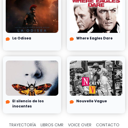
La Odisea
Where Eagles Dare
El silencio de los
Nouvelle Vague
inocentes
TRAYECTORÍA
LIBROS CMR
VOICE OVER
CONTACTO