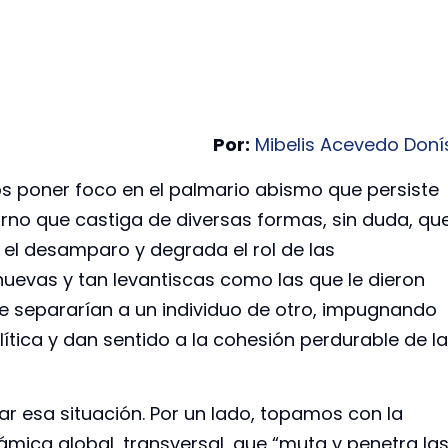
Por:
Mibelis Acevedo Doní
mos poner foco en el palmario abismo que persiste
torno que castiga de diversas formas, sin duda, qu
el desamparo y degrada el rol de las
 nuevas y tan levantiscas como las que le dieron
e separarían a un individuo de otro, impugnando
tica y dan sentido a la cohesión perdurable de la
r esa situación. Por un lado, topamos con la
ámica global, transversal, que “muta y penetra la