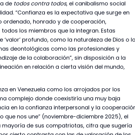
na de
todos contra todos
, el canibalismo social
lidad. “Confianza es la expectativa que surge en
 ordenado, honrado y de cooperación,
odos los miembros que la integran. Estas
 ‘valor’ profundo, como la naturaleza de Dios o l
rmas deontológicas como las profesionales y
izaje de la colaboración”, sin disposición a la
lineación en relación a cierta visión del mundo,
za en Venezuela como los arrojados por los
a complejo donde coexistiría una muy baja
encia en la confianza interpersonal y la cooperació
“Lo que nos une” (noviembre-diciembre 2025), el
a mayoría de sus compatriotas, cifra que sugería
 por cierto contrasta con las de valoración de los