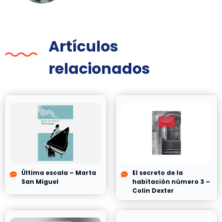
Artículos
relacionados
Última escala – Marta
El secreto de la
San Miguel
habitación número 3 –
Colin Dexter