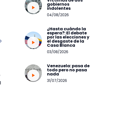
Víctimas de dos
gobiernos
indolentes
04/08/2026
¿Hasta cuándo la
espera?: El debate
por las elecciones y
o
el desgaste de la
Casa Blanca
03/08/2026
Venezuela: pasa de
todo pero no pasa
nada
e
31/07/2026
l