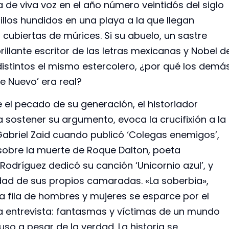
 de viva voz en el año número veintidós del siglo
billos hundidos en una playa a la que llegan
as cubiertas de múrices. Si su abuelo, un sastre
rillante escritor de las letras mexicanas y Nobel d
distintos el mismo estercolero, ¿por qué los demá
e Nuevo’ era real?
 el pecado de su generación, el historiador
ra sostener su argumento, evoca la crucifixión a la
Gabriel Zaid cuando publicó ‘Colegas enemigos’,
sobre la muerte de Roque Dalton, poeta
 Rodríguez dedicó su canción ‘Unicornio azul’, y
dad de sus propios camaradas. «La soberbia»,
a fila de hombres y mujeres se esparce por el
sta entrevista: fantasmas y víctimas de un mundo
so a pesar de la verdad. La historia se