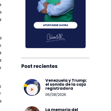
e
e
a
a
o
a
a
Post recientes
o
Venezuela y Trump:
el sonido de la caja
s
registradora
r
06/08/2026
e
La memoria del