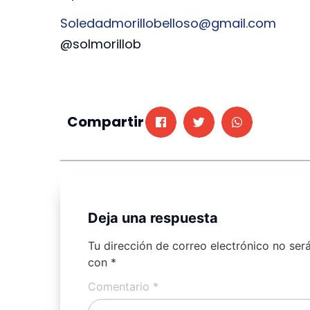
Soledadmorillobelloso@gmail.
com
@solmorillob
Compartir
Deja una respuesta
Tu dirección de correo electrónico no ser
con
*
Comentario
*