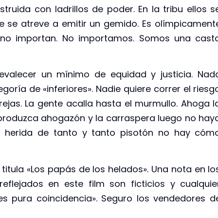
truida con ladrillos de poder. En la tribu ellos s
e se atreve a emitir un gemido. Es olímpicament
s no importan. No importamos. Somos una cast
evalecer un mínimo de equidad y justicia. Nad
oría de «inferiores». Nadie quiere correr el riesg
 rejas. La gente acalla hasta el murmullo. Ahoga l
 produzca ahogazón y la carraspera luego no hay
dad herida de tanto y tanto pisotón no hay cóm
e titula «Los papás de los helados». Una nota en lo
eflejados en este film son ficticios y cualquie
es pura coincidencia». Seguro los vendedores d