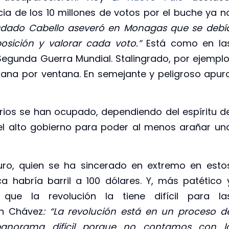
ia de los 10 millones de votos por el buche ya n
iosdado Cabello aseveró en Monagas que se debí
posición y valorar cada voto.”
Está como en la
 Segunda Guerra Mundial. Stalingrado, por ejemplo
tana por ventana. En semejante y peligroso apur
os se han ocupado, dependiendo del espíritu d
n el alto gobierno para poder al menos arañar un
o, quien se ha sincerado en extremo en esto
 habría barril a 100 dólares. Y, más patético 
que la revolución la tiene difícil para la
on Chávez
: “La revolución está en un proceso d
panorama difícil porque no contamos con l