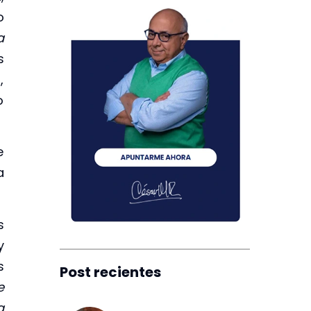
o
a
s
,
o
e
a
s
y
s
Post recientes
e
a