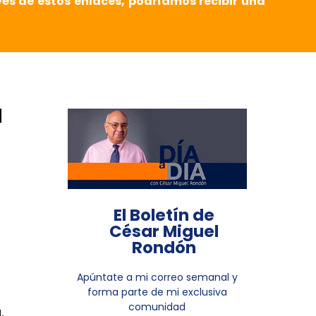
vés de estos enlaces, podríamos recibir una
a
El Boletín de
César Miguel
Rondón
Apúntate a mi correo semanal y
forma parte de mi exclusiva
comunidad
,