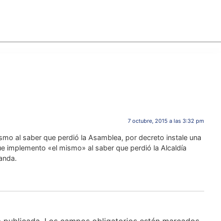
7 octubre, 2015 a las 3:32 pm
lismo al saber que perdió la Asamblea, por decreto instale una
ue implemento «el mismo» al saber que perdió la Alcaldía
anda.
á publicada.
Los campos obligatorios están marcados