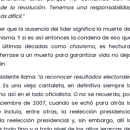
 de la revolución. Tenemos una responsabilida
 difícil.”
r que la ausencia del líder significa la muerte de
misma. Y si es así entonces la condena de eso qu
s últimas décadas como chavismo, es hechura
ferrase a un muerto para garantizar vida no dej
án.
esidente llama
“a reconocer resultados electorale
”.
Es una vieja cantaleta, en definitiva siempre l
o así en el lado oficialista. O no se recuerda, po
iciembre de 2007, cuando se echó para atrás l
incluía, entre otras, la reelección presidencia
la reelección presidencial y, sin embargo, allí l
odo tipo y a todo nivel de los altos jerarcas de