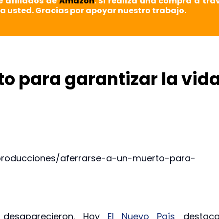
e afiliados de
Amazon
. Si realiza una compra a tra
a usted. Gracias por apoyar nuestro trabajo.
to para garantizar la vid
producciones/aferrarse-a-un-muerto-para-
desaparecieron. Hoy
El Nuevo País
destaca