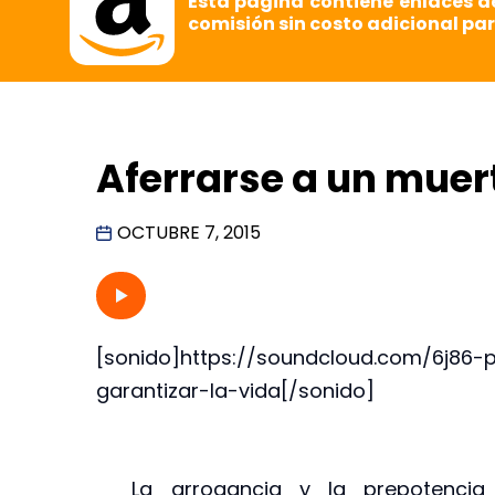
Esta página contiene enlaces d
comisión sin costo adicional par
Aferrarse a un muer
OCTUBRE 7, 2015
[sonido]https://soundcloud.com/6j86-
garantizar-la-vida[/sonido]
La arrogancia y la prepotencia 