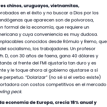
res chinos, uruguayos, vietnamitas,
probados en el éxito y no buscar a Dios por los
 endógenas que aparecen son de polvorosa,
ón formal de la economía, que requiere un
mericana y cuya conveniencia es muy dudosa.
implacables conocidos desde Rómulo y Remo, que
 del socialismo, los trabajadores. Un profesor
 Ph. D, con 30 años de faena, gana 40 dólares y
tanás al frente del FMI ajustaría tan duro y es
te y le toque ahora al gobierno ajustarse a sí
 perpetuo. “Dolarizar” (no sé si el verbo existe)
portadora con costos competitivos en el mercado
wling peck
.
gunda economía de Europa, crecía 18% anual y