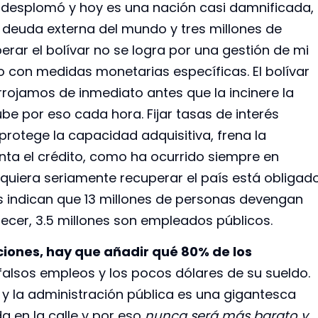
e desplomó y hoy es una nación casi damnificada,
 deuda externa del mundo y tres millones de
rar el bolívar no se logra por una gestión de mi
o con medidas monetarias específicas. El bolívar
rojamos de inmediato antes que la incinere la
sube por eso cada hora. Fijar tasas de interés
 protege la capacidad adquisitiva, frena la
enta el crédito, como ha ocurrido siempre en
 quiera seriamente recuperar el país está obligad
gas indican que 13 millones de personas devengan
recer, 3.5 millones son empleados públicos.
aciones, hay que añadir qué 80% de los
falsos empleos y los pocos dólares de su sueldo.
 la administración pública es una gigantesca
a en la calle y por eso
nunca será más barato y