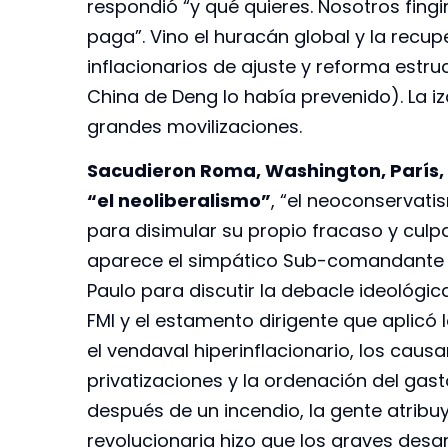
respondió “y qué quieres. Nosotros fing
paga”. Vino el huracán global y la rec
inflacionarios de ajuste y reforma estru
China de Deng lo había prevenido). La 
grandes movilizaciones.
Sacudieron Roma, Washington, París, S
“el neoliberalismo”
, “el neoconservati
para disimular su propio fracaso y culp
aparece el simpático Sub-comandante M
Paulo para discutir la debacle ideológica
FMI y el estamento dirigente que aplicó
el vendaval hiperinflacionario, los caus
privatizaciones y la ordenación del gas
después de un incendio, la gente atribu
revolucionaria hizo que los graves desa