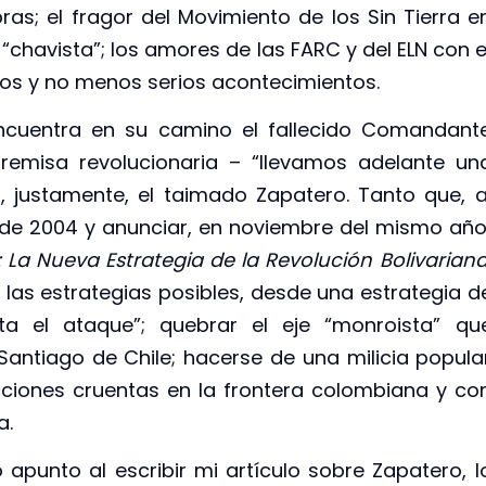
as; el fragor del Movimiento de los Sin Tierra e
 “chavista”; los amores de las FARC y del ELN con e
tos y no menos serios acontecimientos.
ncuentra en su camino el fallecido Comandant
remisa revolucionaria – “llevamos adelante un
, justamente, el taimado Zapatero. Tanto que, a
 de 2004 y anunciar, en noviembre del mismo año
 La Nueva Estrategia de la Revolución Bolivarian
s las estrategias posibles, desde una estrategia d
ta el ataque”; quebrar el eje “monroista” qu
antiago de Chile; hacerse de una milicia popula
acciones cruentas en la frontera colombiana y co
a.
 apunto al escribir mi artículo sobre Zapatero, l