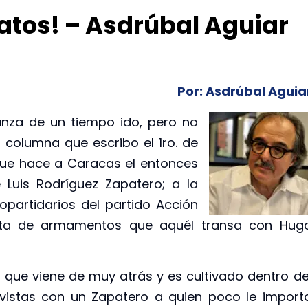
patos! – Asdrúbal Aguiar
Por: Asdrúbal Aguia
anza de un tiempo ido, pero no
 columna que escribo el 1ro. de
a que hace a Caracas el entonces
 Luis Rodríguez Zapatero; a la
opartidarios del partido Acción
nta de armamentos que aquél transa con Hug
io que viene de muy atrás y es cultivado dentro de
havistas con un Zapatero a quien poco le import