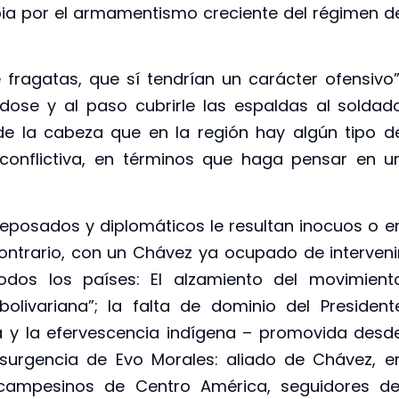
ia por el armamentismo creciente del régimen d
fragatas, que sí tendrían un carácter ofensivo”
ndose y al paso cubrirle las espaldas al soldad
e la cabeza que en la región hay algún tipo d
conflictiva, en términos que haga pensar en u
eposados y diplomáticos le resultan inocuos o e
ontrario, con un Chávez ya ocupado de interveni
odos los países: El alzamiento del movimient
olivariana”; la falta de dominio del President
na y la efervescencia indígena – promovida desd
insurgencia de Evo Morales: aliado de Chávez, e
s campesinos de Centro América, seguidores de