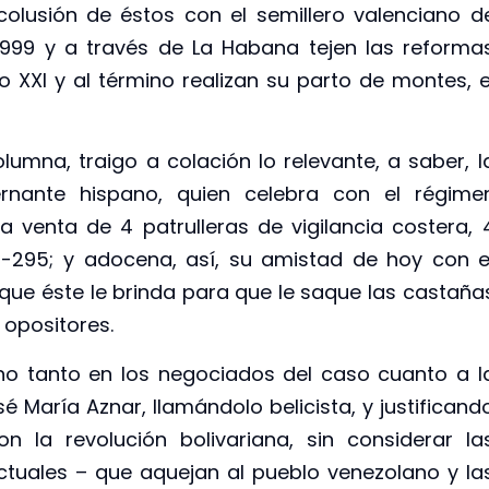
olusión de éstos con el semillero valenciano d
1999 y a través de La Habana tejen las reforma
lo XXI y al término realizan su parto de montes, e
columna, traigo a colación lo relevante, a saber, l
nante hispano, quien celebra con el régime
a venta de 4 patrulleras de vigilancia costera, 
C-295; y adocena, así, su amistad de hoy con e
que éste le brinda para que le saque las castaña
 opositores.
 no tanto en los negociados del caso cuanto a l
é María Aznar, llamándolo belicista, y justificand
 la revolución bolivariana, sin considerar la
ctuales – que aquejan al pueblo venezolano y la