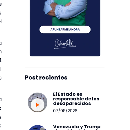
e
s
l
a
n
4
l
Post recientes
s
El Estado es
responsable de los
a
desaparecidos
o
07/08/2026
s
s
Venezuela y Trump: