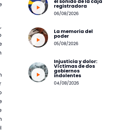
el sonido de la caja
e
registradora
06/08/2026
,
La memoria del
o
poder
e
05/08/2026
n
Injusticia y dolor:
Víctimas de dos
gobiernos
n
indolentes
r
04/08/2026
o
e
e
n
l